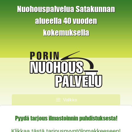
Siirry
Nuohouspalvelua Satakunnan
sisältöön
alueella 40 vuoden
kokemuksella
Valikko
Pyydä tarjous ilmastoinnin puhdistuksesta!
Klikkaa tästä tarjouspyyntölomakkeeseen!