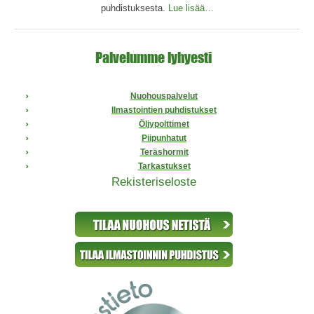
puhdistuksesta.
Lue lisää…
Palvelumme lyhyesti
Nuohouspalvelut
Ilmastointien puhdistukset
Öljypolttimet
Piipunhatut
Teräshormit
Tarkastukset
Rekisteriseloste