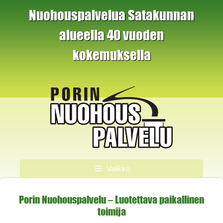
Siirry
Nuohouspalvelua Satakunnan
sisältöön
alueella 40 vuoden
kokemuksella
Valikko
Porin Nuohouspalvelu – Luotettava paikallinen
toimija