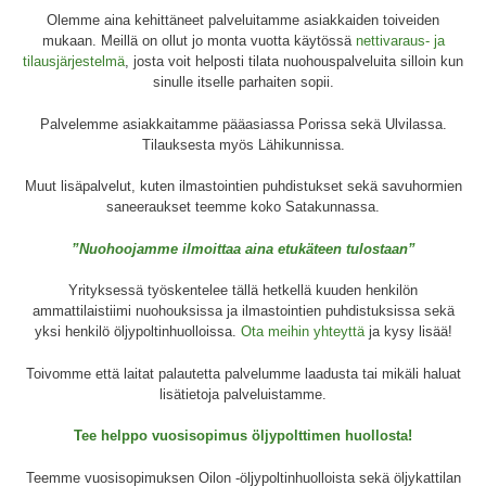
Olemme aina kehittäneet palveluitamme asiakkaiden toiveiden
mukaan. Meillä on ollut jo monta vuotta käytössä
nettivaraus- ja
tilausjärjestelmä
, josta voit helposti tilata nuohouspalveluita silloin kun
sinulle itselle parhaiten sopii.
Palvelemme asiakkaitamme pääasiassa Porissa sekä Ulvilassa.
Tilauksesta myös Lähikunnissa.
Muut lisäpalvelut, kuten ilmastointien puhdistukset sekä savuhormien
saneeraukset teemme koko Satakunnassa.
”Nuohoojamme ilmoittaa aina etukäteen tulostaan”
Yrityksessä työskentelee tällä hetkellä kuuden henkilön
ammattilaistiimi nuohouksissa ja ilmastointien puhdistuksissa sekä
yksi henkilö öljypoltinhuolloissa.
Ota meihin yhteyttä
ja kysy lisää!
Toivomme että laitat palautetta palvelumme laadusta tai mikäli haluat
lisätietoja palveluistamme.
Tee helppo vuosisopimus öljypolttimen huollosta!
Teemme vuosisopimuksen Oilon -öljypoltinhuolloista sekä öljykattilan